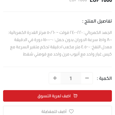
تفاصيل المنتج :
الجهد الكهربائي: ٢٢٠-٢٤٠ فولت ~ ٥٠/٦٠ هرتز القدرة الكهربائية:
٨٠٠ واط سرعة الدوران بدون حمل: ٠-١٥٠٠٠ دورة في الدقيقة
معدل النفخ: ٠-٤.٥ متر مكعب/دقيقة تحكم متغير السرعة مع
كيس غبار واحد مع أنبوب مرن واحد مع فوهتي شفط
الكمية :
اضف لعربة التسوق
أضف للمفضلة