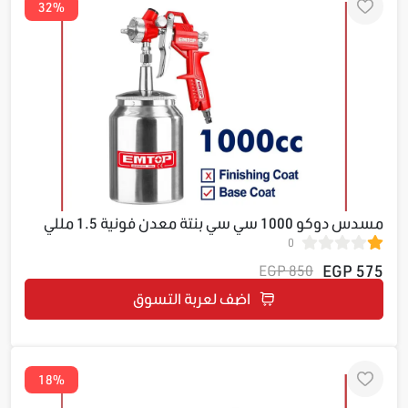
32%
مسدس دوكو 1000 سي سي بنتة معدن فونية 1.5 مللي
0
مناسب للتأسيس EASG10001
575 EGP
850 EGP
اضف لعربة التسوق
18%