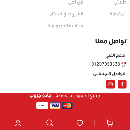
طلباتي
من نحن
المفضلة
الشروط والاحكام
سياسة الخصوصية
تواصل معنا
الدعم الفني
01207053333
التواصل الاجتماعى
جميع الحقوق محفوظة لـ
جادو جروب