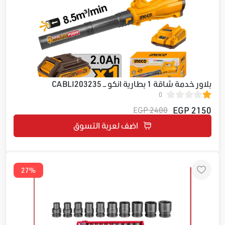
بلاور خدمة شاقة 1 بطارية انكو – CABLI203235
0
2150 EGP
2400 EGP
اضف لعربة التسوق
27%