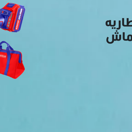
طاريه +2 بطاريه
ماش