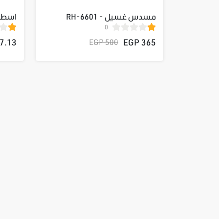
مسدس غسيل - RH-6601
0
بوصه 60سن T118513
.13 EGP
365 EGP
500 EGP
صاروخ 2600 وات
تسوق الان