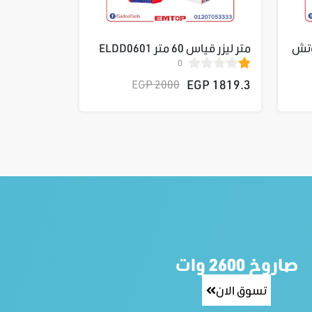
د كاوتش
متر ليزر قياس 60 متر ELDD0601
0
1819.3 EGP
2000 EGP
صاروخ 2600 وات
تسوق الان