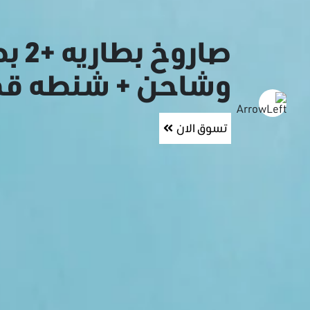
صاروخ ب
وشاحن + شنطه ق
تسوق الان