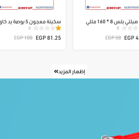
بنطة هيلتي بلس 8 * 160 مللي
سكينة معجون 5 بوصة ي
0
0
EPTL12501
81.25 EGP
42
100 EGP
50 EGP
إظهار المزيد