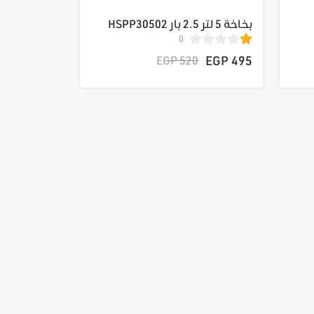
بخاخة 5 لتر 2.5 بار HSPP30502
0
ات دقاق ظرف معدن 13 ملى
495 EGP
520 EGP
هيلتي
تسوق الان