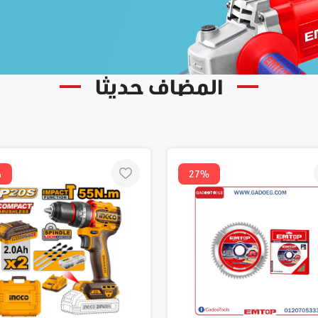
المضاف حديثا
%
27%