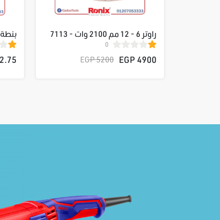
راوتر 6 - 12 مم 2100 وات - 7113
0
فدية EHDR10802
.75 EGP
4900 EGP
5200 EGP