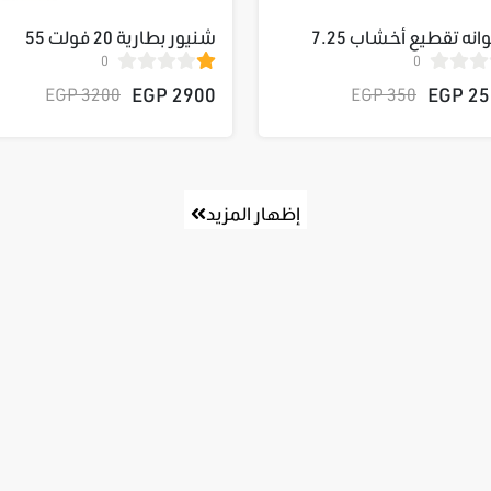
اسطوانه تقطيع أخشاب 7.25
شنيور بطارية 20 فولت 55
0
0
ETC
نيوتنCIDLI20558 برش لس
257
2900 EGP
سرع
3200 EGP
350 EGP
2بطارية 1 شاحن
إظهار المزيد