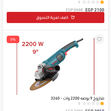
0
2100 EGP
2450 EGP
اضف لعربة التسوق
5%
صاروخ 9 بوصه 2200 وات - 3260
0
2850 EGP
3000 EGP