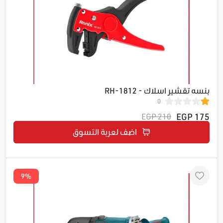
بنسه تقشير اسلاك - RH-1812
0
175 EGP
210 EGP
اضف لعربة التسوق
9%