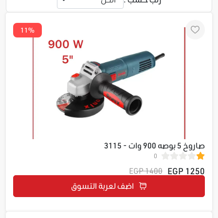
11%
صاروخ 5 بوصه 900 وات - 3115
0
1250 EGP
1400 EGP
اضف لعربة التسوق