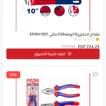
مفتاح انجليزي10بوصه250 مللي EPWH1001
0
224.25 EGP
260 EGP
اضف لعربة التسوق
23%