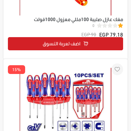
مفك عازل صليبة 100مللي معزول 1000فولت
0
ESDRJPH2100
79.18 EGP
90 EGP
اضف لعربة التسوق
15%