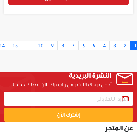
14
13
...
10
9
8
7
6
5
4
3
2
1
النشرة البريدية
أدخل بريدك الالكترونى واشترك الان ليصلك جديدنا
إشترك الأن
عن المتجر