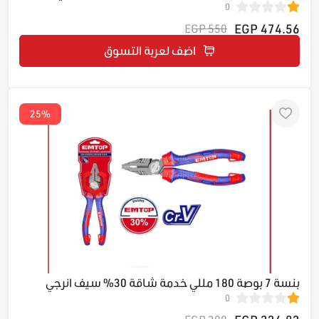
0
EWSP102429
474.56 EGP
550 EGP
اضف لعربة التسوق
25%
بنسة 7 بوصة 180 مللي خدمة شاقة 30% سيف انرجي
0
EPLRC0721