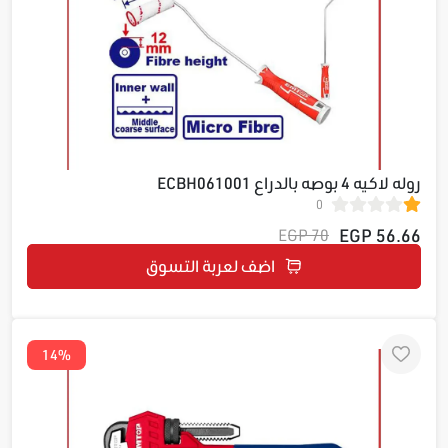
روله لاكيه 4 بوصه بالدراع ECBH061001
0
56.66 EGP
70 EGP
اضف لعربة التسوق
14%