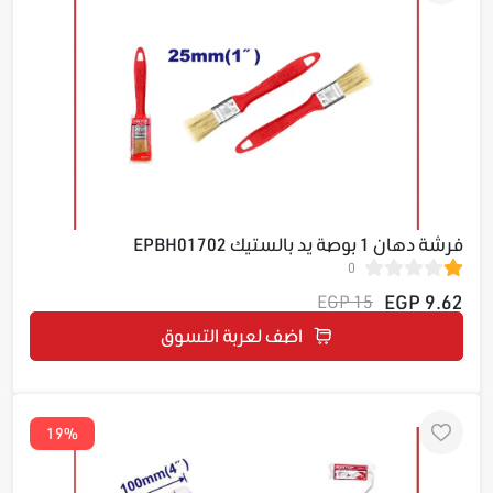
فرشة دهان 1 بوصة يد بالستيك EPBH01702
0
9.62 EGP
15 EGP
اضف لعربة التسوق
19%