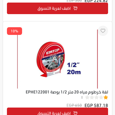
224.82 EGP
300 EGP
اضف لعربة التسوق
10%
لفة خرطوم مياه 20 متر 1/2 بوصة EPHE122001
0
587.18 EGP
650 EGP
اضف لعربة التسوق