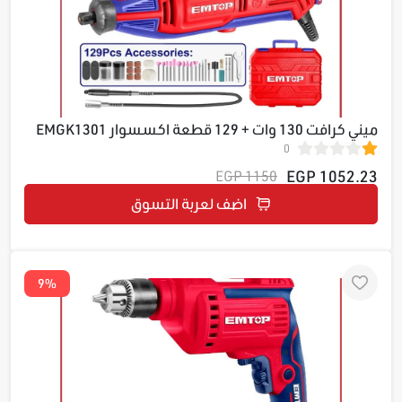
ميني كرافت 130 وات + 129 قطعة اكسسوار EMGK1301
0
1052.23 EGP
1150 EGP
اضف لعربة التسوق
9%