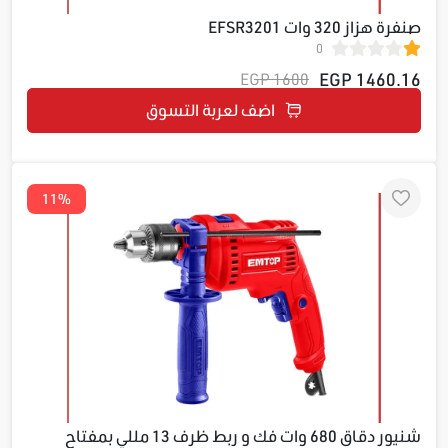
صنفرة هزاز 320 وات EFSR3201
0
1460.16 EGP
1600 EGP
اضف لعربة التسوق
11%
شنيور دقاق 680 وات فك و ربط ظرف 13 مللي بمفتاح