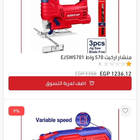
منشار اركيت 570 واط EJSW5701
0
1236.12 EGP
1350 EGP
اضف لعربة التسوق
9%