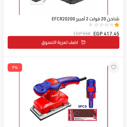
شاحن 20 فولت 2 أمبير EFCR20200
0
417.45 EGP
550 EGP
اضف لعربة التسوق
9%