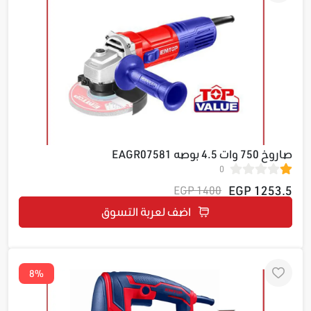
صاروخ 750 وات 4.5 بوصه EAGR07581
0
1253.5 EGP
1400 EGP
اضف لعربة التسوق
8%