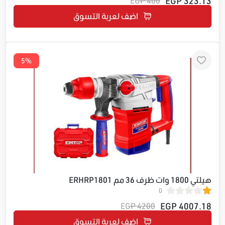
323.13 EGP
400 EGP
اضف لعربة التسوق
5%
هيلتي 1800 وات ظرف 36 مم ERHRP1801
0
4007.18 EGP
4200 EGP
اضف لعربة التسوق