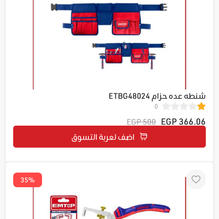
شنطه عده حزام ETBG48024
0
366.06 EGP
500 EGP
اضف لعربة التسوق
35%