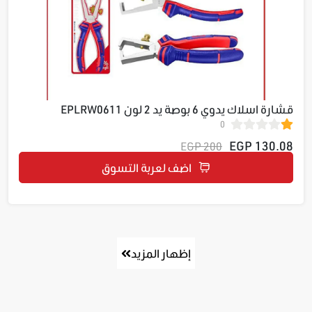
قشارة اسلاك يدوي 6 بوصة يد 2 لون EPLRW0611
0
130.08 EGP
200 EGP
اضف لعربة التسوق
إظهار المزيد