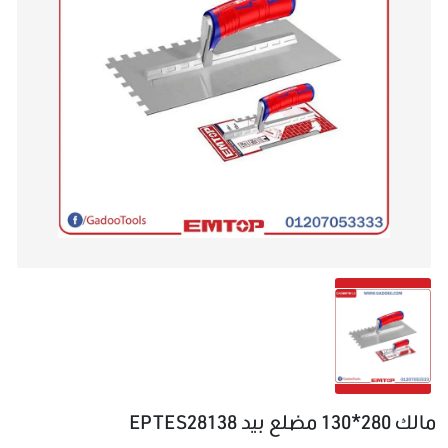
مالك 280*130 مضلع بيد EPTES28138