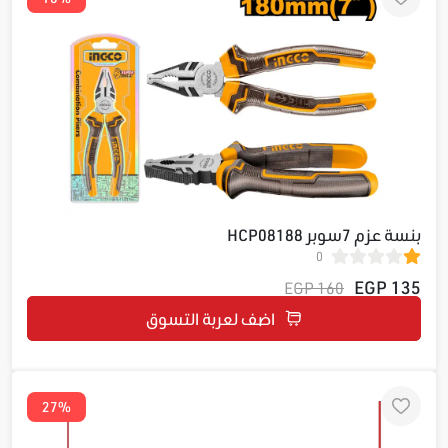
بنسة عزم 7سوبر HCP08188
0
135 EGP
160 EGP
اضف لعربة التسوق
27%