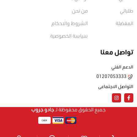
طلباتي
من نحن
المفضلة
الشروط والاحكام
سياسة الخصوصية
تواصل معنا
الدعم الفني
01207053333
التواصل الاجتماعى
جميع الحقوق محفوظة لـ
جادو جروب