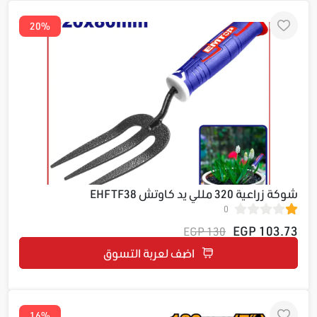
20%
شوكة زراعية 320 مللي يد كاوتش EHFTF38
0
103.73 EGP
130 EGP
اضف لعربة التسوق
16%