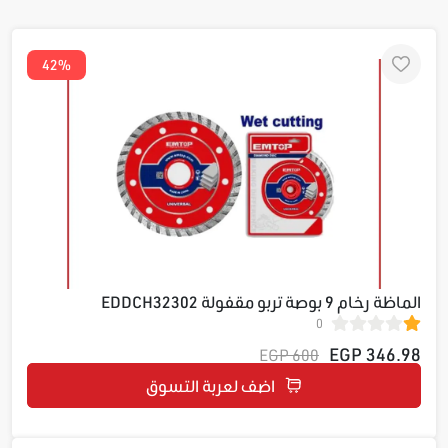
42%
الماظة رخام 9 بوصة تربو مقفولة EDDCH32302
0
346.98 EGP
600 EGP
اضف لعربة التسوق