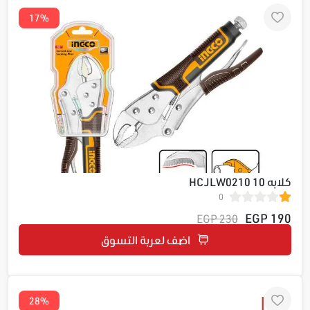
17%
كلابه 10 HCJLW0210
0
190 EGP
230 EGP
اضف لعربة التسوق
28%