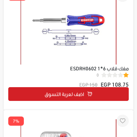
مفك قلاب 6*1 ESDRH0602
0
108.75 EGP
150 EGP
اضف لعربة التسوق
7%