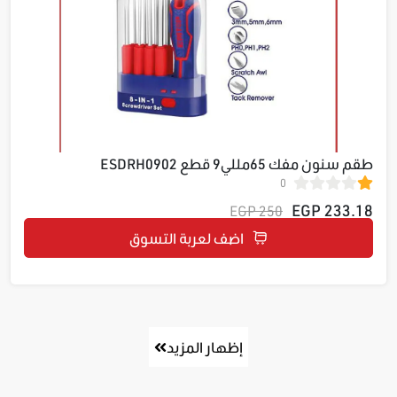
طقم سنون مفك 65مللي9 قطع ESDRH0902
0
233.18 EGP
250 EGP
اضف لعربة التسوق
إظهار المزيد