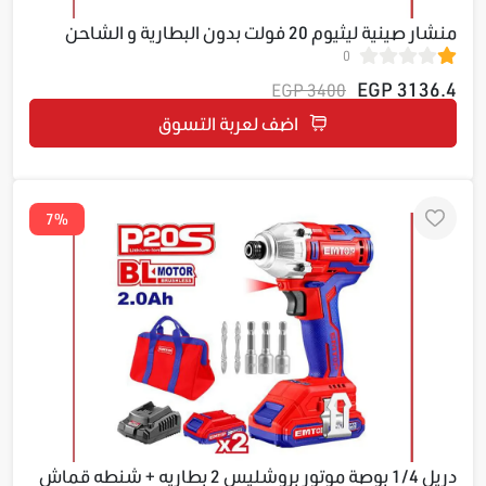
منشار صينية ليثيوم 20 فولت بدون البطارية و الشاحن
0
ELCS201650
3136.4 EGP
3400 EGP
اضف لعربة التسوق
7%
دريل 1/4 بوصة موتور بروشليس 2 بطاريه + شنطه قماش