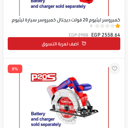
كمبروسر ليثيوم 20 فولت ديجتال كمبروسر سيارة ليثيوم
0
20 فولت بدون البطارية الشاحن - يمكن توصيله ع الولاعة
ELAC2002
2558.64 EGP
2900 EGP
اضف لعربة التسوق
8%