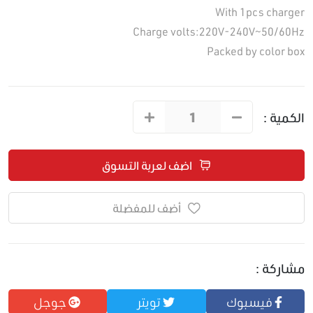
With 1pcs charger
Charge volts:220V-240V~50/60Hz
Packed by color box
الكمية :
اضف لعربة التسوق
أضف للمفضلة
مشاركة :
فيسبوك
تويتر
جوجل