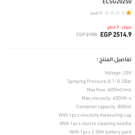
ELSG20250
0 تقييم
متوفر : 3 قطع
2514.9 EGP
2700 EGP
تفاصيل المنتج :
Voltage :20V
Spraying Pressure:0.1-0.2Bar
Max flow :600ml/min
Max.viscosity :40DIN-s
Container capacity :800ml
With 1pcs viscosity measuring cup
With 1pcs nozzle cleaning needle
With 1pcs 2.0Ah battery pack