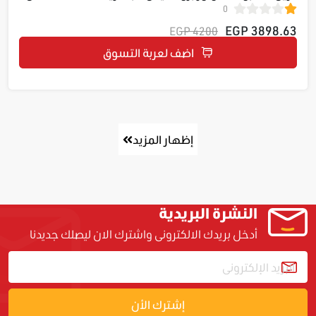
0
ECDLIR20221
3898.63 EGP
4200 EGP
اضف لعربة التسوق
إظهار المزيد
النشرة البريدية
أدخل بريدك الالكترونى واشترك الان ليصلك جديدنا
إشترك الأن