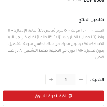
تفاصيل المنتج :
الجهد: ٢٢٠-٢٤٠ فولت ~ ٥٠ هرتز (قابس BS) طاقة الإدخال: ١٢٠٠
واط (١.٦ حصان) الخزان: ٥٠ لترًا (١٣.٢ جالونًا) نظام خالٍ من الزيت
الضوضاء: ٧٥ ديسيبل محرك من سلك نحاسي سرعة التشغيل
بدون تحميل: ٢٨٥٠ دورة في الدقيقة ضغط التشغيل: ٨ بار كحد
أقصى
الكمية :
اضف لعربة التسوق