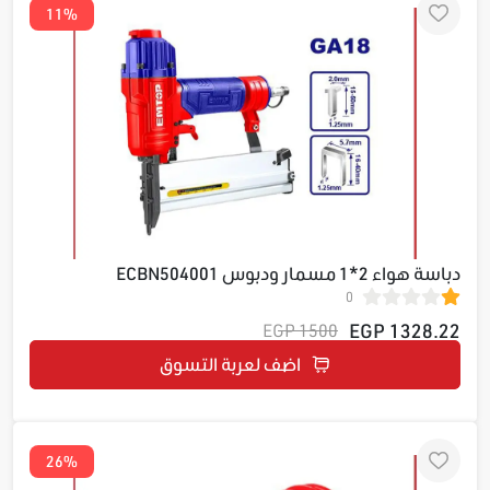
11%
دباسة هواء 2*1 مسمار ودبوس ECBN504001
0
1328.22 EGP
1500 EGP
اضف لعربة التسوق
26%