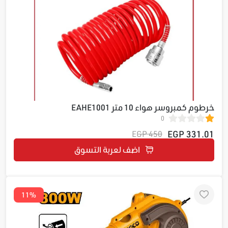
خرطوم كمبروسر هواء 10 متر EAHE1001
0
331.01 EGP
450 EGP
اضف لعربة التسوق
11%