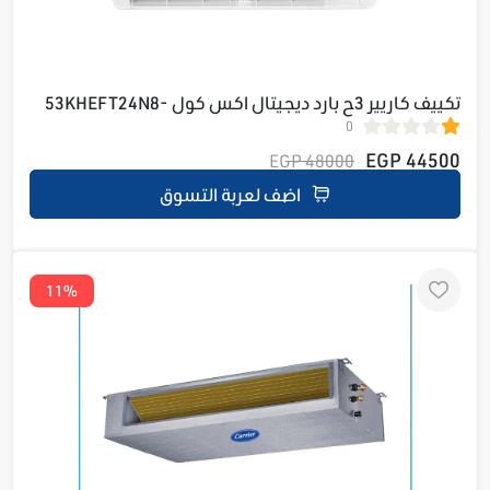
تكييف كاريير 3ح بارد ديجيتال اكس كول 53KHEFT24N8-
0
708F
44500 EGP
48000 EGP
اضف لعربة التسوق
11%