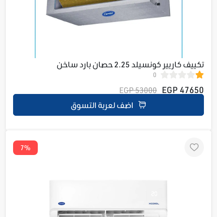
تكييف كاريير كونسيلد 2.25 حصان بارد ساخن
0
53QDMA6T18N-728
47650 EGP
53000 EGP
اضف لعربة التسوق
7%