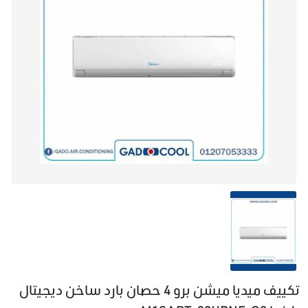
تكييف ميديا ميشن برو 4 حصان بارد ساخن ديجيتال