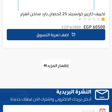
تكييف كاريير كونسيلد 2.25حصان بارد ساخن انفرتر
0
53QDMA6T18DN-728
60500 EGP
67800 EGP
اضف لعربة التسوق
إظهار المزيد
النشرة البريدية
أدخل بريدك الالكترونى واشترك الان ليصلك جديدنا