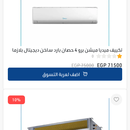
تكييف ميديا ميشن برو 4 حصان بارد ساخن ديجيتال بلازما
0
M1SABT-30HRNF-Q8
71500 EGP
75000 EGP
اضف لعربة التسوق
10%