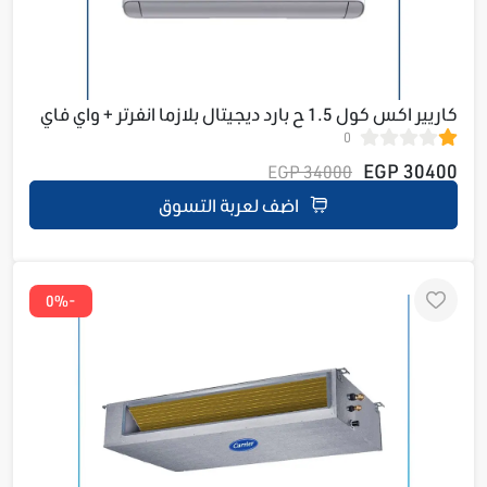
كاريير اكس كول 1.5 ح بارد ديجيتال بلازما انفرتر + واي فاي
0
53KHEFT12DN8-708F
30400 EGP
34000 EGP
اضف لعربة التسوق
-0%