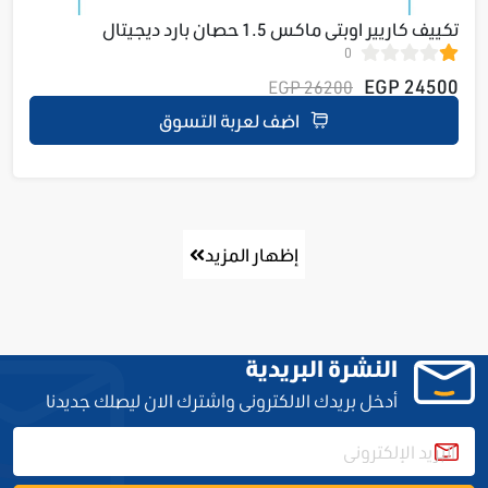
تكييف كاريير اوبتى ماكس 1.5 حصان بارد ديجيتال
0
53KHCT12N-708
24500 EGP
26200 EGP
اضف لعربة التسوق
إظهار المزيد
النشرة البريدية
أدخل بريدك الالكترونى واشترك الان ليصلك جديدنا