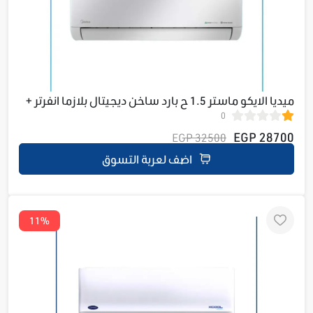
ميديا الايكو ماستر 1.5 ح بارد ساخن ديجيتال بلازما انفرتر +
0
واي فاي M1SEFT-12HRDN8F-Q8
28700 EGP
32500 EGP
اضف لعربة التسوق
11%