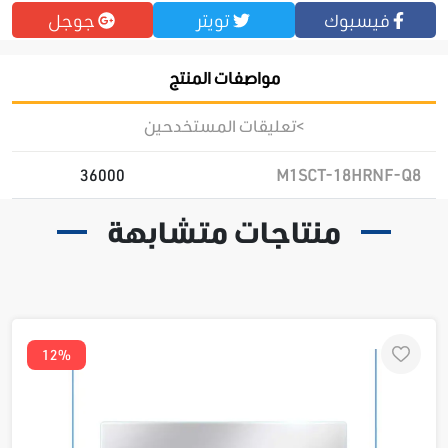
فيسبوك
تويتر
جوجل
مواصفات المنتج
>تعليقات المستخدحين
36000
M1SCT-18HRNF-Q8
منتاجات متشابهة
12%