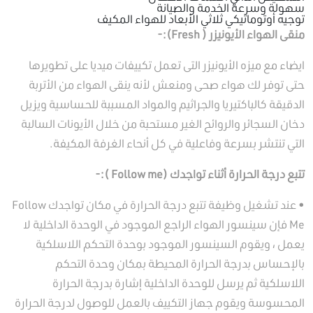
سهولة وسرعة الخدمة والصيانة
توجيه أوتوماتيكي ثلاثي الأبعاد للهواء المكيف
منقى الهواء الأيونيزر ( Fresh):-
ايضاء مع ميزه الأيونيزر التى تعمل تكييفات ميديا على تطويرها
حتى توفر لك هواء صحى ومنعش لأنه ينقى الهواء من الأتربة
الدقيقة كالباكتيريا والجراثيم والمواد المسببة للحساسية ويزيل
دخان السجائر والروائح الغير مستحبة من خلال الأيونات السالبة
التي تنتشر بسرعة وفاعلية في كل أنحاء الغرفة المكيفة.
تتبع درجة الحرارة أثناء تواجدك (Follow me ):-
• عند تشغيل وظيفة تتبع درجة الحرارة في مكان تواجدك Follow
Me فإن سينسور الهواء الراجع الموجود في الوحدة الداخلية لا
يعمل ، ويقوم السينسور الموجود بوحدة التحكم اللاسلكية
بالإحساس بدرجة الحرارة المحيطة بمكان وحدة التحكم
اللاسلكية ثم يرسل للوحدة الداخلية إشارة بدرجة الحرارة
المحسوسة ويقوم جهاز التكييف بالعمل للوصول لدرجة الحرارة