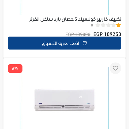
تكييف كاريير كونسيلد 5 حصان بارد ساخن انفرتر
0
53QDMA6T36DN-728
109250 EGP
109000 EGP
اضف لعربة التسوق
6%