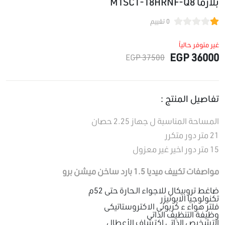
بلازما M1SCT-18HRNF-Q8
0 تقييم
غير متوفر حالياً
36000 EGP
37500 EGP
تفاصيل المنتج :
المساحة المناسبة ل جهاز 2.25 حصان
21 متر دور متكرر
15 متر دور اخير غير معزول
مواصفات تكييف ميديا 1.5 بارد ساخن ميشن برو
ضاغط تروبيكال للاجواء الـحارة حتى 52م
تكنولوجيا الايونيزر
فلتر هواء ء كربونى الاكتروستاتيكى
وظيفة التنظيف الذاتى
التشخيص الذاتي اكتشاف الأعطال