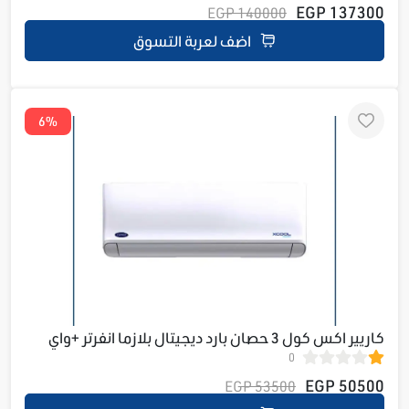
137300 EGP
140000 EGP
اضف لعربة التسوق
6%
كاريير اكس كول 3 حصان بارد ديجيتال بلازما انفرتر +واي
0
فاي 53KHEFT24DN8-708F
50500 EGP
53500 EGP