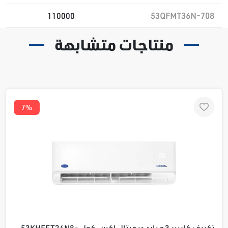
110000
53QFMT36N-708
منتاجات متشابهة
7%
تكييف كاريير 3ح بارد ديجيتال اكس كول 53KHEFT24N8-