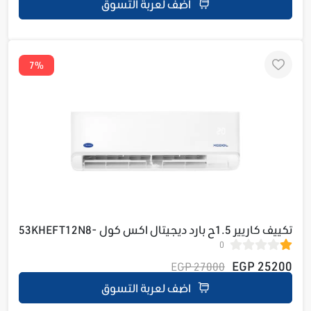
اضف لعربة التسوق
7%
تكييف كاريير 1.5ح بارد ديجيتال اكس كول 53KHEFT12N8-
0
708F
25200 EGP
27000 EGP
اضف لعربة التسوق