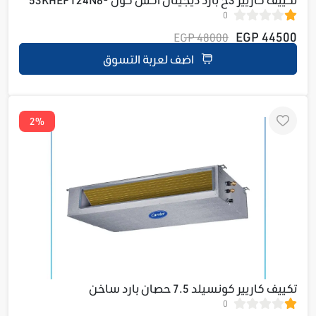
0
708F
44500 EGP
48000 EGP
اضف لعربة التسوق
2%
تكييف كاريير كونسيلد 7.5 حصان بارد ساخن
0
53QDMA6T60N-528